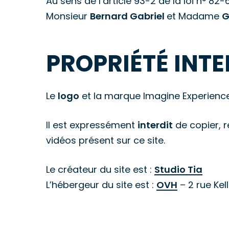
Au sens de l’article 93-2 de la loi n° 82-6
Monsieur
Bernard Gabriel
et Madame
G
PROPRIÉTÉ INTE
Le
logo
et la marque Imagine Experiences
Il est expressément
interdit
de copier, r
vidéos présent sur ce site.
Le créateur du site est :
Studio Tia
L’hébergeur du site est :
OVH
– 2 rue Ke