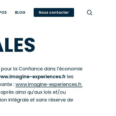
search
POS
BLOG
Nous contacter
ALES
04 pour la Confiance dans l’économie
ww.imagine-experiences.fr
les
vante :
www.imagine-experiences.fr.
-après ainsi qu’aux lois et/ou
tion intégrale et sans réserve de