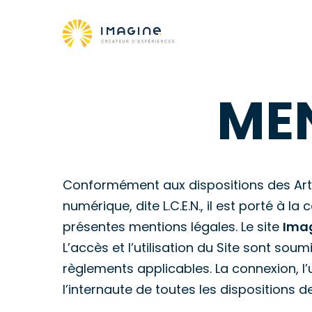
Skip
to
main
content
MEN
Hit enter to search or ESC to close
Conformément aux dispositions des Artic
numérique, dite L.C.E.N., il est porté à la
présentes mentions légales. Le site
Imag
L’accès et l’utilisation du Site sont sou
règlements applicables. La connexion, l’u
l’internaute de toutes les dispositions 